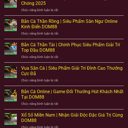
DOM88
Quy
Chóng 2025
Dàng
|
Trình
Chức năng bình luận bị tắt
ở
Hướng
Cài
Rút
Dẫn
Đặt
Tiền
Bắn Cá Thần Rồng | Siêu Phẩm Săn Ngư Online
Khách
Chuẩn
DOM88
Hàng
Kinh Điển DOM88
Xác
|
Tăng
Chức năng bình luận bị tắt
ở
Quy
Vốn
Bắn
Trình
Nhanh
Cá
Bắn Cá Thần Tài | Chinh Phục Siêu Phẩm Giải Trí
Nhận
Chóng
Thần
Thưởng
Top Đầu DOM88
Rồng
Nhanh
Chức năng bình luận bị tắt
ở
|
Chóng
Bắn
Siêu
2025
Cá
Vua Săn Cá | Siêu Phẩm Giải Trí Đỉnh Cao Thưởng
Phẩm
Thần
Săn
Cực Đã
Tài
Ngư
Chức năng bình luận bị tắt
ở
|
Online
Vua
Chinh
Kinh
Săn
Bắn Cá Online | Game Đổi Thưởng Hút Khách Nhất
Phục
Điển
Cá
Siêu
Tại DOM88
DOM88
|
Phẩm
Chức năng bình luận bị tắt
ở
Siêu
Giải
Bắn
Phẩm
Trí
Cá
Xổ Số Miền Nam | Nhận Giải Độc Đặc Giá Trị Cùng
Giải
Top
Online
Trí
DOM88
Đầu
|
Đỉnh
DOM88
Chức năng bình luận bị tắt
ở