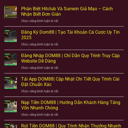
Phân Biệt Hitclub Và Sunwin Giả Mạo – Cách
Nhận Biết Đơn Giản
Chức năng bình luận bị tắt
ở
Phân
Biệt
Đăng Ký Dom88 | Tạo Tài Khoản Cá Cược Uy Tín
Hitclub
2025
Và
Chức năng bình luận bị tắt
ở
Sunwin
Đăng
Giả
Ký
Đăng Nhập DOM88 | Chỉ Dẫn Quy Trình Truy Cập
Mạo
Dom88
–
Website Dễ Dàng
|
Cách
Chức năng bình luận bị tắt
ở
Tạo
Nhận
Đăng
Tài
Biết
Nhập
Tải App DOM88| Cập Nhật Chi Tiết Quy Trình Cài
Khoản
Đơn
DOM88
Cá
Đặt Chuẩn Xác
Giản
|
Cược
Chức năng bình luận bị tắt
ở
Chỉ
Uy
Tải
Dẫn
Tín
App
Nạp Tiền DOM88 | Hướng Dẫn Khách Hàng Tăng
Quy
2025
DOM88|
Trình
Vốn Nhanh Chóng
Cập
Truy
Chức năng bình luận bị tắt
ở
Nhật
Cập
Nạp
Chi
Website
Tiền
Rút Tiền DOM88 | Quy Trình Nhận Thưởng Nhanh
Tiết
Dễ