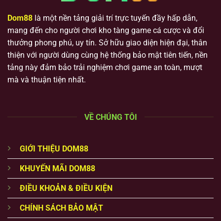
Lão
Luyện
Dom88
là một nền tảng giải trí trực tuyến đầy hấp dẫn,
DOM88
mang đến cho người chơi kho tàng game cá cược và đổi
thưởng phong phú, uy tín. Sở hữu giao diện hiện đại, thân
thiện với người dùng cùng hệ thống bảo mật tiên tiến, nền
tảng này đảm bảo trải nghiệm chơi game an toàn, mượt
mà và thuận tiện nhất.
VỀ CHÚNG TÔI
GIỚI THIỆU DOM88
KHUYẾN MÃI DOM88
ĐIỀU KHOẢN & ĐIỀU KIỆN
CHÍNH SÁCH BẢO MẬT