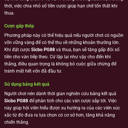
thời, việc chia nhỏ số tiền cược giúp hạn chế tổn thất khi
thua.
Cược gấp thếp
Phương pháp này có thể hiệu quả nếu người chơi có nguồn
vốn vững vàng để có thể thu về những khoản thưởng lớn.
Khi đặt cược
Sicbo PG88
và thua, bạn sẽ tăng gấp đôi số
tiền cho ván tiếp theo. Cứ lặp lại như vậy cho đến khi
thắng, điều quan trọng là không bỏ cuộc giữa chừng để
tránh mất hết vốn đã đầu tư.
Sử dụng bảng kết quả
Người chơi nên dành thời gian nghiên cứu bảng kết quả
Sicbo PG88
để phân tích cho các ván cược sắp tới. Việc
này giúp hội viên hiểu được xu hướng ra của các viên xúc
xắc từ đó đưa ra lựa chọn có cơ sở hơn, tăng khả năng
chiến thắng.