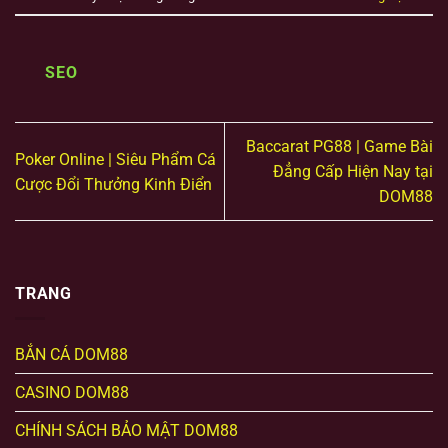
SEO
Baccarat PG88 | Game Bài
Poker Online | Siêu Phẩm Cá
Đẳng Cấp Hiện Nay tại
Cược Đổi Thưởng Kinh Điển
DOM88
TRANG
BẮN CÁ DOM88
CASINO DOM88
CHÍNH SÁCH BẢO MẬT DOM88