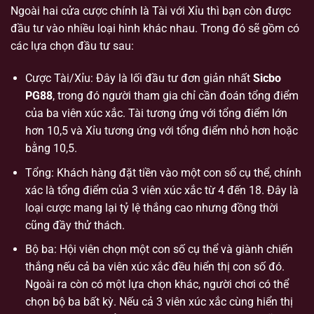
Ngoài hai cửa cược chính là Tài với Xỉu thì bạn còn được
đầu tư vào nhiều loại hình khác nhau. Trong đó sẽ gồm có
các lựa chọn đầu tư sau:
Cược Tài/Xỉu: Đây là lối đầu tư đơn giản nhất
Sicbo
PG88
, trong đó người tham gia chỉ cần đoán tổng điểm
của ba viên xúc xắc. Tài tương ứng với tổng điểm lớn
hơn 10,5 và Xỉu tương ứng với tổng điểm nhỏ hơn hoặc
bằng 10,5.
Tổng: Khách hàng đặt tiền vào một con số cụ thể, chính
xác là tổng điểm của 3 viên xúc xắc từ 4 đến 18. Đây là
loại cược mang lại tỷ lệ thắng cao nhưng đồng thời
cũng đầy thử thách.
Bộ ba: Hội viên chọn một con số cụ thể và giành chiến
thắng nếu cả ba viên xúc xắc đều hiển thị con số đó.
Ngoài ra còn có một lựa chọn khác, người chơi có thể
chọn bộ ba bất kỳ. Nếu cả 3 viên xúc xắc cùng hiển thị