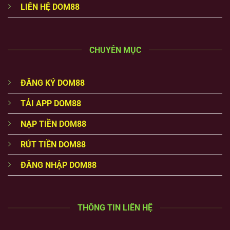
LIÊN HỆ DOM88
CHUYÊN MỤC
ĐĂNG KÝ DOM88
TẢI APP DOM88
NẠP TIỀN DOM88
RÚT TIỀN DOM88
ĐĂNG NHẬP DOM88
THÔNG TIN LIÊN HỆ