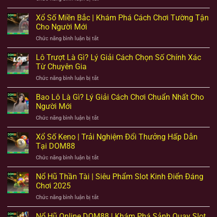
Game
Cao
Xổ
Đổi
Thưởng
Số
Xổ Số Miền Bắc | Khám Phá Cách Chơi Tường Tận
Thưởng
Cực
Miền
Hút
Cho Người Mới
Đã
Nam
Khách
Chức năng bình luận bị tắt
ở
|
Nhất
Xổ
Nhận
Tại
Số
Lô Trượt Là Gì? Lý Giải Cách Chọn Số Chính Xác
Giải
DOM88
Miền
Độc
Từ Chuyên Gia
Bắc
Đặc
Chức năng bình luận bị tắt
ở
|
Giá
Lô
Khám
Trị
Trượt
Bao Lô Là Gì? Lý Giải Cách Chơi Chuẩn Nhất Cho
Phá
Cùng
Là
Cách
Người Mới
DOM88
Gì?
Chơi
Chức năng bình luận bị tắt
ở
Lý
Tường
Bao
Giải
Tận
Lô
Xổ Số Keno | Trải Nghiệm Đổi Thưởng Hấp Dẫn
Cách
Cho
Là
Chọn
Tại DOM88
Người
Gì?
Số
Mới
Chức năng bình luận bị tắt
ở
Lý
Chính
Xổ
Giải
Xác
Số
Nổ Hũ Thần Tài | Siêu Phẩm Slot Kinh Điển Đáng
Cách
Từ
Keno
Chơi
Chơi 2025
Chuyên
|
Chuẩn
Gia
Chức năng bình luận bị tắt
ở
Trải
Nhất
Nổ
Nghiệm
Cho
Hũ
Nổ Hũ Online DOM88 | Khám Phá Sảnh Quay Slot
Đổi
Người