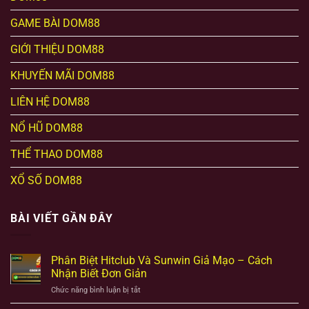
GAME BÀI DOM88
GIỚI THIỆU DOM88
KHUYẾN MÃI DOM88
LIÊN HỆ DOM88
NỔ HŨ DOM88
THỂ THAO DOM88
XỔ SỐ DOM88
BÀI VIẾT GẦN ĐÂY
Phân Biệt Hitclub Và Sunwin Giả Mạo – Cách
Nhận Biết Đơn Giản
Chức năng bình luận bị tắt
ở
Phân