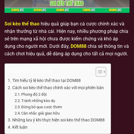
Soi kèo thể thao
hiệu quả giúp bạn cá cược chính xác và
nhận thưởng từ nhà cái. Hiện nay, nhiều phương pháp chia
sẻ trên mạng xã hội chưa được kiểm chứng và khó áp
dụng cho người mới. Dưới đây,
DOM88
chia sẻ thông tin và
cách chơi hiệu quả, dễ dàng áp dụng cho tất cả mọi người.
Table of Contents
Tìm hiểu tỷ lệ kèo thể thao tại DOM88
Cách soi kèo thể thao chính xác với mọi phiên bản
Phong độ 2 đội
Tránh những kèo dụ
Đừng bỏ qua cược thơm
Cân nhắc giải giao hữu
Những lưu ý khi thực hiện soi kèo thể thao DOM88
Kết luận