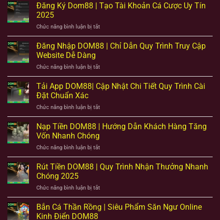
Biệt
Đăng Ký Dom88 | Tạo Tài Khoản Cá Cược Uy Tín
Hitclub
2025
Và
Chức năng bình luận bị tắt
ở
Sunwin
Đăng
Giả
Ký
Đăng Nhập DOM88 | Chỉ Dẫn Quy Trình Truy Cập
Mạo
Dom88
–
Website Dễ Dàng
|
Cách
Chức năng bình luận bị tắt
ở
Tạo
Nhận
Đăng
Tài
Biết
Nhập
Tải App DOM88| Cập Nhật Chi Tiết Quy Trình Cài
Khoản
Đơn
DOM88
Cá
Đặt Chuẩn Xác
Giản
|
Cược
Chức năng bình luận bị tắt
ở
Chỉ
Uy
Tải
Dẫn
Tín
App
Nạp Tiền DOM88 | Hướng Dẫn Khách Hàng Tăng
Quy
2025
DOM88|
Trình
Vốn Nhanh Chóng
Cập
Truy
Chức năng bình luận bị tắt
ở
Nhật
Cập
Nạp
Chi
Website
Tiền
Rút Tiền DOM88 | Quy Trình Nhận Thưởng Nhanh
Tiết
Dễ
DOM88
Quy
Chóng 2025
Dàng
|
Trình
Chức năng bình luận bị tắt
ở
Hướng
Cài
Rút
Dẫn
Đặt
Tiền
Bắn Cá Thần Rồng | Siêu Phẩm Săn Ngư Online
Khách
Chuẩn
DOM88
Hàng
Kinh Điển DOM88
Xác