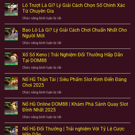
Tại
Số
Lô Trượt Là Gì? Lý Giải Cách Chọn Số Chính Xác
Giải
DOM88
Miền
Độc
Từ Chuyên Gia
Bắc
Đặc
Chức năng bình luận bị tắt
ở
|
Giá
Lô
Khám
Trị
Trượt
Bao Lô Là Gì? Lý Giải Cách Chơi Chuẩn Nhất Cho
Phá
Cùng
Là
Cách
Người Mới
DOM88
Gì?
Chơi
Chức năng bình luận bị tắt
ở
Lý
Tường
Bao
Giải
Tận
Lô
Xổ Số Keno | Trải Nghiệm Đổi Thưởng Hấp Dẫn
Cách
Cho
Là
Chọn
Tại DOM88
Người
Gì?
Số
Mới
Chức năng bình luận bị tắt
ở
Lý
Chính
Xổ
Giải
Xác
Số
Nổ Hũ Thần Tài | Siêu Phẩm Slot Kinh Điển Đáng
Cách
Từ
Keno
Chơi
Chơi 2025
Chuyên
|
Chuẩn
Gia
Chức năng bình luận bị tắt
ở
Trải
Nhất
Nổ
Nghiệm
Cho
Hũ
Nổ Hũ Online DOM88 | Khám Phá Sảnh Quay Slot
Đổi
Người
Thần
Thưởng
Đỉnh Nhất 2025
Mới
Tài
Hấp
Chức năng bình luận bị tắt
ở
|
Dẫn
Nổ
Siêu
Tại
Hũ
Nổ Hũ Đổi Thưởng | Trải nghiệm Với Tỷ Lệ Cược
Phẩm
DOM88
Online
Slot
Hấp Dẫn