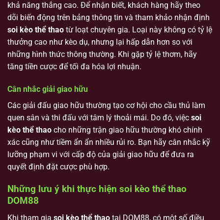
khả năng thắng cao. Để nhận biết, khách hàng hãy theo
dõi biến động trên bảng thông tin và tham khảo nhận định
soi kèo thể thao
từ loạt chuyên gia. Loại này không có tỷ lệ
thưởng cao như kèo dụ, nhưng lại hấp dẫn hơn so với
những hình thức thông thường. Khi gặp tỷ lệ thơm, hãy
tăng tiền cược để tối đa hóa lợi nhuận.
Cân nhắc giải giao hữu
Các giải đấu giao hữu thường tạo cơ hội cho cầu thủ làm
quen sân và thi đấu với tâm lý thoải mái. Do đó, việc
soi
kèo thể thao
cho những trận giao hữu thường khó chính
xác cũng như tiềm ẩn ẩn nhiều rủi ro. Bạn hãy cân nhắc kỹ
lưỡng phạm vi với cấp độ của giải giao hữu để đưa ra
quyết định đặt cược phù hợp.
Những lưu ý khi thực hiện soi kèo thể thao
DOM88
Khi tham gia
soi kèo thể thao
tại DOM88, có một số điều