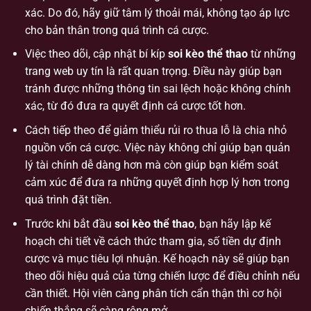
xác. Do đó, hãy giữ tâm lý thoải mái, không tạo áp lực
cho bản thân trong quá trình cá cược.
Việc theo dõi, cập nhật bí kíp
soi kèo thể thao
từ những
trang web uy tín là rất quan trọng. Điều này giúp bạn
tránh được những thông tin sai lệch hoặc không chính
xác, từ đó đưa ra quyết định cá cược tốt hơn.
Cách tiếp theo để giảm thiểu rủi ro thua lỗ là chia nhỏ
nguồn vốn cá cược. Việc này không chỉ giúp bạn quản
lý tài chính dễ dàng hơn mà còn giúp bạn kiểm soát
cảm xúc để đưa ra những quyết định hợp lý hơn trong
quá trình đặt tiền.
Trước khi bắt đầu
soi kèo thể thao
, bạn hãy lập kế
hoạch chi tiết về cách thức tham gia, số tiền dự định
cược và mục tiêu lợi nhuận. Kế hoạch này sẽ giúp bạn
theo dõi hiệu quả của từng chiến lược để điều chỉnh nếu
cần thiết. Hội viên càng phân tích cẩn thận thì cơ hội
chiến thắng sẽ càng rộng mở.