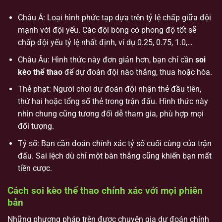
Châu Á: Loại hình phức tạp dựa trên tỷ lệ chấp giữa đội
mạnh với đội yếu. Các đội bóng có phong độ tốt sẽ
chấp đội yếu tỷ lệ nhất định, ví dụ 0.25, 0.75, 1.0,…
Châu Âu: Hình thức này đơn giản hơn, bạn chỉ cần
soi
kèo thể thao
để dự đoán đội nào thắng, thua hoặc hòa.
Thẻ phạt: Người chơi dự đoán đội nhận thẻ đầu tiên,
thứ hai hoặc tổng số thẻ trong trận đấu. Hình thức này
nhìn chung cũng tương đối dễ tham gia, phù hợp mọi
đối tượng.
Tỷ số: Bạn cần đoán chính xác tỷ số cuối cùng của trận
đấu. Sai lệch dù chỉ một bàn thắng cũng khiến bạn mất
tiền cược.
Cách soi kèo thể thao chính xác với mọi phiên
bản
Những phương pháp trên được chuyên gia dự đoán chính