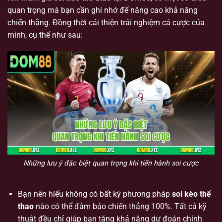
quan trọng mà bạn cần ghi nhớ để nâng cao khả năng
chiến thắng. Đồng thời cải thiện trải nghiệm cá cược của
mình, cụ thể như sau:
Những lưu ý đặc biệt quan trọng khi tiến hành soi cược
Bạn nên hiểu không có bất kỳ phương pháp
soi kèo thể
thao
nào có thể đảm bảo chiến thắng 100%. Tất cả kỹ
thuật đều chỉ giúp bạn tăng khả năng dự đoán chính