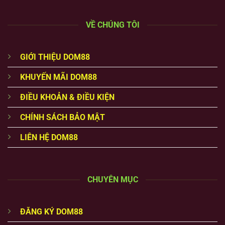
VỀ CHÚNG TÔI
GIỚI THIỆU DOM88
KHUYẾN MÃI DOM88
ĐIỀU KHOẢN & ĐIỀU KIỆN
CHÍNH SÁCH BẢO MẬT
LIÊN HỆ DOM88
CHUYÊN MỤC
ĐĂNG KÝ DOM88