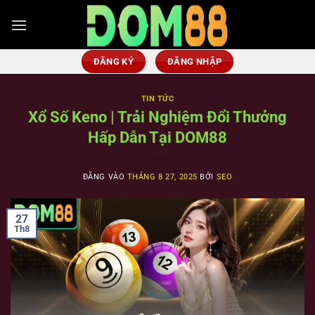
Bỏ
qua
nội
dung
ĐĂNG KÝ
ĐĂNG NHẬP
TIN TỨC
Xổ Số Keno | Trải Nghiệm Đổi Thưởng
Hấp Dẫn Tại DOM88
ĐĂNG VÀO
THÁNG 8 27, 2025
BỞI
SEO
27
Th8