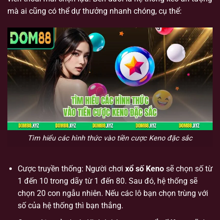
mà ai cũng có thể dự thưởng nhanh chóng, cụ thể:
Tìm hiểu các hình thức vào tiền cược Keno đặc sắc
Cược truyền thống: Người chơi
xổ số Keno
sẽ chọn số từ
1 đến 10 trong dãy từ 1 đến 80. Sau đó, hệ thống sẽ
chọn 20 con ngẫu nhiên. Nếu các lô bạn chọn trùng với
số của hệ thống thì bạn thắng.