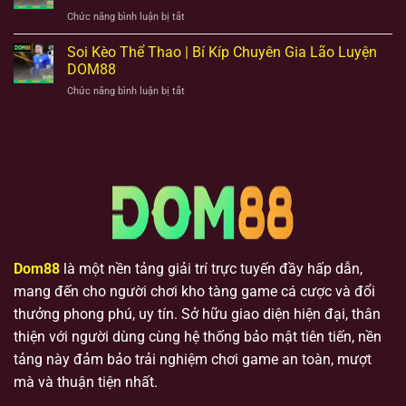
Thưởng
Quay
Chức năng bình luận bị tắt
ở
|
Slot
Nổ
Trải
Đỉnh
Hũ
Soi Kèo Thể Thao | Bí Kíp Chuyên Gia Lão Luyện
nghiệm
Nhất
Jili
Với
DOM88
2025
Tại
Tỷ
Chức năng bình luận bị tắt
ở
DOM88
Lệ
Soi
–
Cược
Kèo
Sảnh
Hấp
Thể
Slot
Dẫn
Thao
Đỉnh
|
Cao
Bí
Trong
Kíp
2025
Chuyên
Gia
Lão
Luyện
Dom88
là một nền tảng giải trí trực tuyến đầy hấp dẫn,
DOM88
mang đến cho người chơi kho tàng game cá cược và đổi
thưởng phong phú, uy tín. Sở hữu giao diện hiện đại, thân
thiện với người dùng cùng hệ thống bảo mật tiên tiến, nền
tảng này đảm bảo trải nghiệm chơi game an toàn, mượt
mà và thuận tiện nhất.