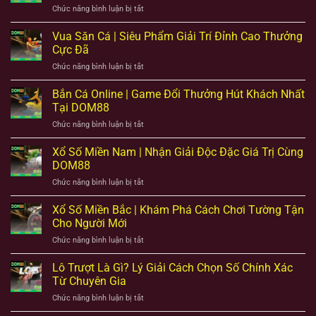
Nhanh
Chức năng bình luận bị tắt
ở
|
Chóng
Bắn
Siêu
2025
Cá
Vua Săn Cá | Siêu Phẩm Giải Trí Đỉnh Cao Thưởng
Phẩm
Thần
Săn
Cực Đã
Tài
Ngư
Chức năng bình luận bị tắt
ở
|
Online
Vua
Chinh
Kinh
Săn
Bắn Cá Online | Game Đổi Thưởng Hút Khách Nhất
Phục
Điển
Cá
Siêu
Tại DOM88
DOM88
|
Phẩm
Chức năng bình luận bị tắt
ở
Siêu
Giải
Bắn
Phẩm
Trí
Cá
Xổ Số Miền Nam | Nhận Giải Độc Đặc Giá Trị Cùng
Giải
Top
Online
Trí
DOM88
Đầu
|
Đỉnh
DOM88
Chức năng bình luận bị tắt
ở
Game
Cao
Xổ
Đổi
Thưởng
Số
Xổ Số Miền Bắc | Khám Phá Cách Chơi Tường Tận
Thưởng
Cực
Miền
Hút
Cho Người Mới
Đã
Nam
Khách
Chức năng bình luận bị tắt
ở
|
Nhất
Xổ
Nhận
Tại
Số
Lô Trượt Là Gì? Lý Giải Cách Chọn Số Chính Xác
Giải
DOM88
Miền
Độc
Từ Chuyên Gia
Bắc
Đặc
Chức năng bình luận bị tắt
ở
|
Giá
Lô
Khám
Trị