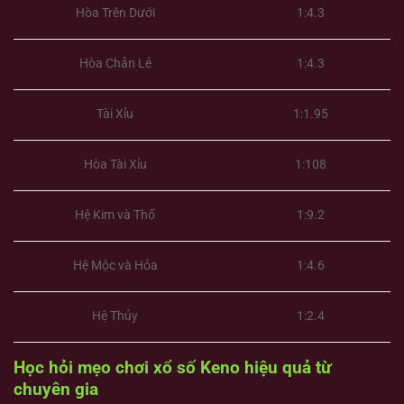
1:4.3
Hòa Trên Dưới
Hòa Chẵn Lẻ
1:4.3
Tài Xỉu
1:1.95
Hòa Tài Xỉu
1:108
Hệ Kim và Thổ
1:9.2
Hệ Mộc và Hỏa
1:4.6
Hệ Thủy
1:2.4
Học hỏi mẹo chơi xổ số Keno hiệu quả từ
chuyên gia