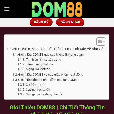
Bỏ
qua
nội
dung
ĐĂNG KÝ
ĐĂNG NHẬP
Table of Contents
Giới Thiệu DOM88 | Chi Tiết Thông Tin Chính Xác Về Nhà Cái
Giới thiệu DOM88 qua các thông tin tổng quan
Tìm hiểu lịch sử xây dựng
Tiềm năng phát triển
Mạng lưới đối tác
Giới thiệu DOM88 về các giấy phép hoạt động
Giới thiệu kho trò chơi đỉnh cao tại DOM88
Cá độ thể thao
Casino trực tuyến
Slot game đa dạng chủ đề
Giới Thiệu DOM88 | Chi Tiết Thông Tin