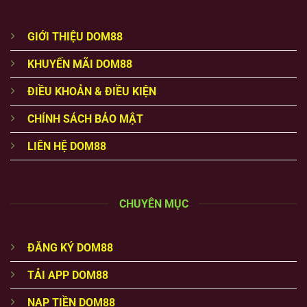
GIỚI THIỆU DOM88
KHUYẾN MÃI DOM88
ĐIỀU KHOẢN & ĐIỀU KIỆN
CHÍNH SÁCH BẢO MẬT
LIÊN HỆ DOM88
CHUYÊN MỤC
ĐĂNG KÝ DOM88
TẢI APP DOM88
NẠP TIỀN DOM88