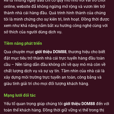
Kể từ những ngày đầu chỉ có quy mô nhỏ với vài trò chơi
online, website đã không ngừng mở rộng và vươn lên trở
thành nhà cái hàng đầu. Quá trình hình thành của chúng
tôi là minh chứng cho sự kiên trì, linh hoạt. Đồng thời được
xem như khả năng nắm bắt xu hướng công nghệ cùng với
sở thích của người dùng dịch vụ.
Tiềm năng phát triển
Qua chuyên mục
giới thiệu DOM88
, thương hiệu cho biết
đặt mục tiêu trở thành nhà cái trực tuyến hàng đầu toàn
cầu – Nền tảng dẫn đầu không chỉ về quy mô mà còn về
chất lượng dịch vụ và sự uy tín. Tầm nhìn của nhà cái là
xây dựng môi trường trực tuyến an toàn, công bằng và
giàu tính giải trí cho mọi đối tượng khách hàng.
Mạng lưới đối tác
Yếu tố quan trọng giúp chúng tôi
giới thiệu DOM88
đến với
toàn thể khách hàng. Đồng thời giữ vững vị thế trong thị