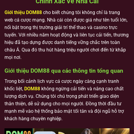
Chính Xác Về Nhà Cái
Giới thiệu DOM88
cho biết chúng tôi không chỉ là trang
web cá cược mạng. Nhà cái còn được giá như tên tuổi lớn,
nổi bật trong thị trường giải trí thể thao và casino trực
tuyến. Với nhiều năm hoạt động và liên tục cải tiến, thương
hiệu đã tạo dựng được danh tiếng vững chắc trên toàn
châu Á. Qua đó thu hút hàng triệu người chơi đến từ khắp
mọi nơi.
Giới thiệu DOM88 qua các thông tin tổng quan
Trong bối cảnh lịch vực cá cược ngày càng cạnh tranh
khốc liệt,
DOM88
không ngừng cải tiến và nâng cao chất
lượng dịch vụ. Chúng tôi chú trọng phát triển giao diện
thân thiện, dễ sử dụng cho mọi người. Đồng thời đầu tư
mạnh mẽ vào hệ thống bảo mật tối tân và đội ngũ hỗ trợ
khách hàng chuyên nghiệp.