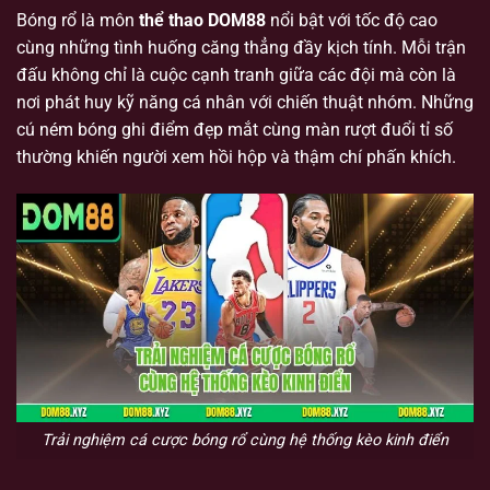
Bóng rổ là môn
thể thao DOM88
nổi bật với tốc độ cao
cùng những tình huống căng thẳng đầy kịch tính. Mỗi trận
đấu không chỉ là cuộc cạnh tranh giữa các đội mà còn là
nơi phát huy kỹ năng cá nhân với chiến thuật nhóm. Những
cú ném bóng ghi điểm đẹp mắt cùng màn rượt đuổi tỉ số
thường khiến người xem hồi hộp và thậm chí phấn khích.
Trải nghiệm cá cược bóng rổ cùng hệ thống kèo kinh điển