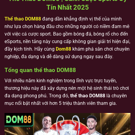
Tín Nhất 2025
Thể thao DOM88
đang dần khẳng định vị thế của mình
như lựa chọn hàng đầu cho những người có niềm đam mê
với việc cá cược sport. Bao gồm bóng đá, bóng rổ cho đến
eSports, nền tảng này cung cấp không gian giải trí hiện đại,
đầy kịch tính. Hãy cùng
Dom88
khám phá sân chơi chuyên
nghiệp, đa dạng và dễ dàng sử dụng ngay sau đây.
Tổng quan thể thao DOM88
Với nhiều năm kinh nghiệm trong lĩnh vực trực tuyến,
thương hiệu này đã xây dựng nên một hệ sinh thái trò chơi
đa dạng phong phú. Trong đó,
thể thao DOM88
là chuyên
mục nổi bật nhất với hơn 5 triệu thành viên tham gia.