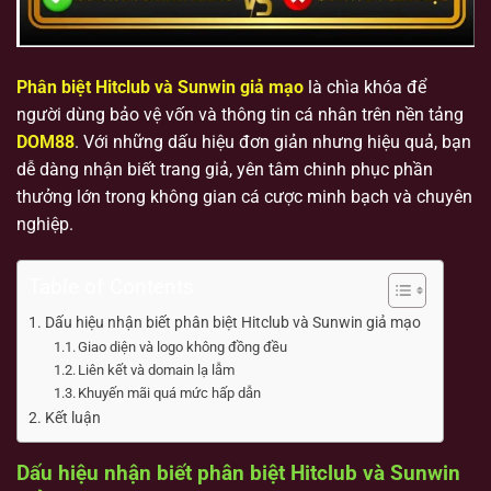
Phân biệt Hitclub và Sunwin giả mạo
là chìa khóa để
người dùng bảo vệ vốn và thông tin cá nhân trên nền tảng
DOM88
. Với những dấu hiệu đơn giản nhưng hiệu quả, bạn
dễ dàng nhận biết trang giả, yên tâm chinh phục phần
thưởng lớn trong không gian cá cược minh bạch và chuyên
nghiệp.
Table of Contents
Dấu hiệu nhận biết phân biệt Hitclub và Sunwin giả mạo
Giao diện và logo không đồng đều
Liên kết và domain lạ lẫm
Khuyến mãi quá mức hấp dẫn
Kết luận
Dấu hiệu nhận biết phân biệt Hitclub và Sunwin