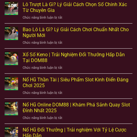
Số
Lô Trượt Là Gì? Lý Giải Cách Chọn Số Chính Xác
Giải
DOM88
Miền
Độc
Từ Chuyên Gia
Bắc
Đặc
Chức năng bình luận bị tắt
ở
|
Giá
Lô
Khám
Trị
Trượt
Bao Lô Là Gì? Lý Giải Cách Chơi Chuẩn Nhất Cho
Phá
Cùng
Là
Cách
Người Mới
DOM88
Gì?
Chơi
Chức năng bình luận bị tắt
ở
Lý
Tường
Bao
Giải
Tận
Lô
Xổ Số Keno | Trải Nghiệm Đổi Thưởng Hấp Dẫn
Cách
Cho
Là
Chọn
Tại DOM88
Người
Gì?
Số
Mới
Chức năng bình luận bị tắt
ở
Lý
Chính
Xổ
Giải
Xác
Số
Nổ Hũ Thần Tài | Siêu Phẩm Slot Kinh Điển Đáng
Cách
Từ
Keno
Chơi
Chơi 2025
Chuyên
|
Chuẩn
Gia
Chức năng bình luận bị tắt
ở
Trải
Nhất
Nổ
Nghiệm
Cho
Hũ
Nổ Hũ Online DOM88 | Khám Phá Sảnh Quay Slot
Đổi
Người
Thần
Thưởng
Đỉnh Nhất 2025
Mới
Tài
Hấp
Chức năng bình luận bị tắt
ở
|
Dẫn
Nổ
Siêu
Tại
Hũ
Nổ Hũ Đổi Thưởng | Trải nghiệm Với Tỷ Lệ Cược
Phẩm
DOM88
Online
Slot
Hấp Dẫn