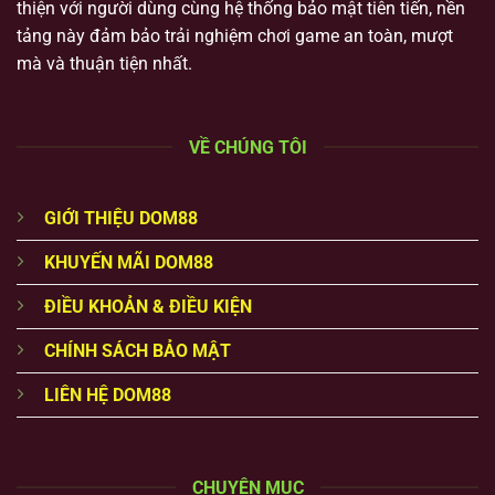
thiện với người dùng cùng hệ thống bảo mật tiên tiến, nền
tảng này đảm bảo trải nghiệm chơi game an toàn, mượt
mà và thuận tiện nhất.
VỀ CHÚNG TÔI
GIỚI THIỆU DOM88
KHUYẾN MÃI DOM88
ĐIỀU KHOẢN & ĐIỀU KIỆN
CHÍNH SÁCH BẢO MẬT
LIÊN HỆ DOM88
CHUYÊN MỤC