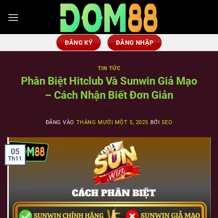
Bỏ
qua
nội
dung
ĐĂNG KÝ
ĐĂNG NHẬP
TIN TỨC
Phân Biệt Hitclub Và Sunwin Giả Mạo
– Cách Nhận Biết Đơn Giản
ĐĂNG VÀO
THÁNG MƯỜI MỘT 5, 2025
BỞI
SEO
05
Th11