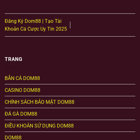
Đăng Ký Dom88 | Tạo Tài
Khoản Cá Cược Uy Tín 2025
TRANG
BẮN CÁ DOM88
CASINO DOM88
CHÍNH SÁCH BẢO MẬT DOM88
ĐÁ GÀ DOM88
ĐIỀU KHOẢN SỬ DỤNG DOM88
DOM88