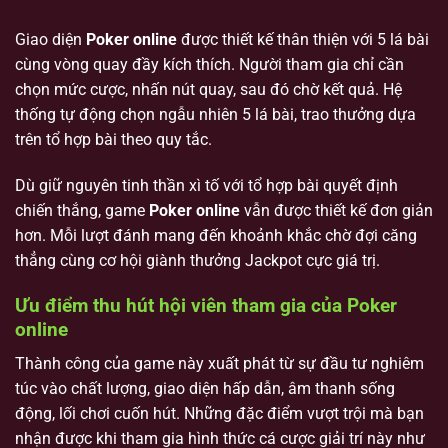
Giao diện
Poker online
được thiết kế thân thiện với 5 lá bài
cùng vòng quay đầy kích thích. Người tham gia chỉ cần
chọn mức cược, nhấn nút quay, sau đó chờ kết quả. Hệ
thống tự động chọn ngẫu nhiên 5 lá bài, trao thưởng dựa
trên tổ hợp bài theo quy tắc.
Dù giữ nguyên tinh thần xì tố với tổ hợp bài quyết định
chiến thắng, game
Poker online
vẫn được thiết kế đơn giản
hơn. Mỗi lượt đánh mang đến khoảnh khắc chờ đợi căng
thẳng cùng cơ hội giành thưởng Jackpot cực giá trị.
Ưu điểm thu hút hội viên tham gia của Poker
online
Thành công của game này xuất phát từ sự đầu tư nghiêm
túc vào chất lượng, giao diện hấp dẫn, âm thanh sống
động, lối chơi cuốn hút. Những đặc điểm vượt trội mà bạn
nhận được khi tham gia hình thức cá cược giải trí này như