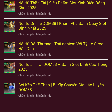
Số
Nổ Hũ Thần Tài | Siêu Phẩm Slot Kinh Điển Đáng
Cách
Từ
Keno
Chơi
Chơi 2025
Chuyên
|
Chuẩn
Gia
Chức năng bình luận bị tắt
ở
Trải
Nhất
Nổ
Nghiệm
Cho
Hũ
Nổ Hũ Online DOM88 | Khám Phá Sảnh Quay Slot
Đổi
Người
Thần
Thưởng
Đỉnh Nhất 2025
Mới
Tài
Hấp
Chức năng bình luận bị tắt
ở
|
Dẫn
Nổ
Siêu
Tại
Hũ
Nổ Hũ Đổi Thưởng | Trải nghiệm Với Tỷ Lệ Cược
Phẩm
DOM88
Online
Slot
Hấp Dẫn
DOM88
Kinh
Chức năng bình luận bị tắt
ở
|
Điển
Nổ
Khám
Đáng
Hũ
Nổ Hũ Jili Tại DOM88 – Sảnh Slot Đỉnh Cao Trong
Phá
Chơi
Đổi
Sảnh
2025
2025
Thưởng
Quay
Chức năng bình luận bị tắt
ở
|
Slot
Nổ
Trải
Đỉnh
Hũ
Soi Kèo Thể Thao | Bí Kíp Chuyên Gia Lão Luyện
nghiệm
Nhất
Jili
Với
DOM88
2025
Tại
Tỷ
Chức năng bình luận bị tắt
ở
DOM88
Lệ
Soi
–
Cược
Kèo
Sảnh
Hấp
Thể
Slot
Dẫn