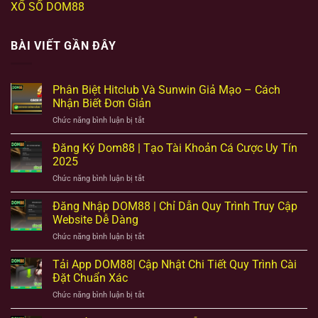
XỔ SỐ DOM88
BÀI VIẾT GẦN ĐÂY
Phân Biệt Hitclub Và Sunwin Giả Mạo – Cách
Nhận Biết Đơn Giản
Chức năng bình luận bị tắt
ở
Phân
Biệt
Đăng Ký Dom88 | Tạo Tài Khoản Cá Cược Uy Tín
Hitclub
2025
Và
Chức năng bình luận bị tắt
ở
Sunwin
Đăng
Giả
Ký
Đăng Nhập DOM88 | Chỉ Dẫn Quy Trình Truy Cập
Mạo
Dom88
–
Website Dễ Dàng
|
Cách
Chức năng bình luận bị tắt
ở
Tạo
Nhận
Đăng
Tài
Biết
Nhập
Tải App DOM88| Cập Nhật Chi Tiết Quy Trình Cài
Khoản
Đơn
DOM88
Cá
Đặt Chuẩn Xác
Giản
|
Cược
Chức năng bình luận bị tắt
ở
Chỉ
Uy
Tải
Dẫn
Tín