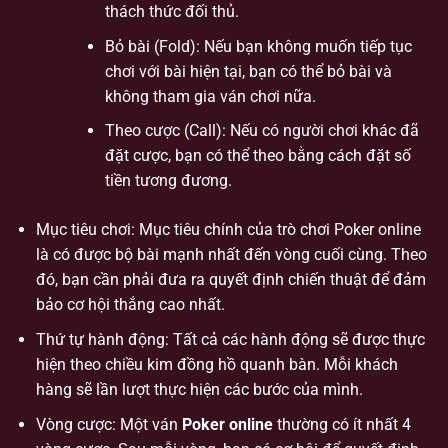
thách thức đối thủ.
Bỏ bài (Fold): Nếu bạn không muốn tiếp tục
chơi với bài hiện tại, bạn có thể bỏ bài và
không tham gia ván chơi nữa.
Theo cược (Call): Nếu có người chơi khác đã
đặt cược, bạn có thể theo bằng cách đặt số
tiền tương đương.
Mục tiêu chơi: Mục tiêu chính của trò chơi Poker online
là có được bộ bài mạnh nhất đến vòng cuối cùng. Theo
đó, bạn cần phải đưa ra quyết định chiến thuật để đảm
bảo cơ hội thắng cao nhất.
Thứ tự hành động: Tất cả các hành động sẽ được thực
hiện theo chiều kim đồng hồ quanh bàn. Mỗi khách
hàng sẽ lần lượt thực hiện các bước của mình.
Vòng cược: Một ván
Poker online
thường có ít nhất 4