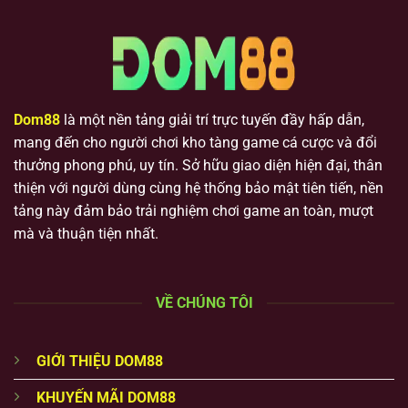
Thao
Đỉnh
|
Cao
Bí
Trong
Kíp
2025
Chuyên
Gia
Lão
Luyện
Dom88
là một nền tảng giải trí trực tuyến đầy hấp dẫn,
DOM88
mang đến cho người chơi kho tàng game cá cược và đổi
thưởng phong phú, uy tín. Sở hữu giao diện hiện đại, thân
thiện với người dùng cùng hệ thống bảo mật tiên tiến, nền
tảng này đảm bảo trải nghiệm chơi game an toàn, mượt
mà và thuận tiện nhất.
VỀ CHÚNG TÔI
GIỚI THIỆU DOM88
KHUYẾN MÃI DOM88