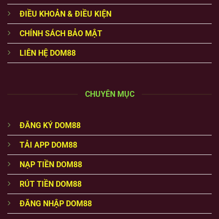
ĐIỀU KHOẢN & ĐIỀU KIỆN
CHÍNH SÁCH BẢO MẬT
LIÊN HỆ DOM88
CHUYÊN MỤC
ĐĂNG KÝ DOM88
TẢI APP DOM88
NẠP TIỀN DOM88
RÚT TIỀN DOM88
ĐĂNG NHẬP DOM88