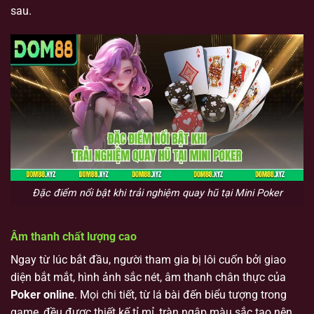
sau.
Đặc điểm nổi bật khi trải nghiệm quay hũ tại Mini Poker
Âm thanh chất lượng cao
Ngay từ lúc bắt đầu, người tham gia bị lôi cuốn bởi giao
diện bắt mắt, hình ảnh sắc nét, âm thanh chân thực của
Poker online
. Mọi chi tiết, từ lá bài đến biểu tượng trong
game, đều được thiết kế tỉ mỉ, tràn ngập màu sắc tạo nên