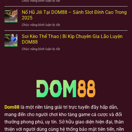
Chức năng bình luận bị tắt
ở
|
Điển
Nổ
Khám
Đáng
Hũ
Nổ Hũ Jili Tại DOM88 – Sảnh Slot Đỉnh Cao Trong
Phá
Chơi
Đổi
Sảnh
2025
2025
Thưởng
Quay
Chức năng bình luận bị tắt
ở
|
Slot
Nổ
Trải
Đỉnh
Hũ
Soi Kèo Thể Thao | Bí Kíp Chuyên Gia Lão Luyện
nghiệm
Nhất
Jili
Với
DOM88
2025
Tại
Tỷ
Chức năng bình luận bị tắt
ở
DOM88
Lệ
Soi
–
Cược
Kèo
Sảnh
Hấp
Thể
Slot
Dẫn
Thao
Đỉnh
|
Cao
Bí
Trong
Kíp
2025
Chuyên
Gia
Lão
Luyện
Dom88
là một nền tảng giải trí trực tuyến đầy hấp dẫn,
DOM88
mang đến cho người chơi kho tàng game cá cược và đổi
thưởng phong phú, uy tín. Sở hữu giao diện hiện đại, thân
thiện với người dùng cùng hệ thống bảo mật tiên tiến, nền