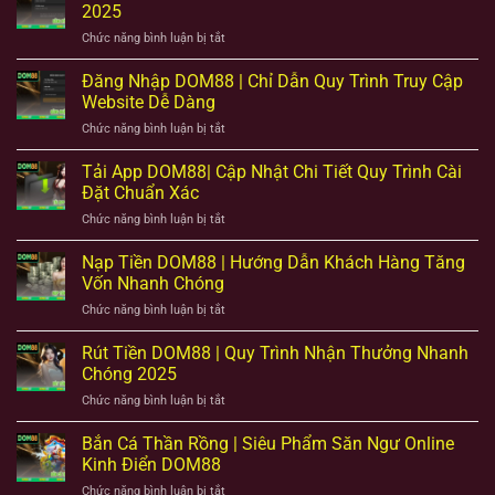
Hitclub
2025
Và
Chức năng bình luận bị tắt
ở
Sunwin
Đăng
Giả
Ký
Đăng Nhập DOM88 | Chỉ Dẫn Quy Trình Truy Cập
Mạo
Dom88
–
Website Dễ Dàng
|
Cách
Chức năng bình luận bị tắt
ở
Tạo
Nhận
Đăng
Tài
Biết
Nhập
Tải App DOM88| Cập Nhật Chi Tiết Quy Trình Cài
Khoản
Đơn
DOM88
Cá
Đặt Chuẩn Xác
Giản
|
Cược
Chức năng bình luận bị tắt
ở
Chỉ
Uy
Tải
Dẫn
Tín
App
Nạp Tiền DOM88 | Hướng Dẫn Khách Hàng Tăng
Quy
2025
DOM88|
Trình
Vốn Nhanh Chóng
Cập
Truy
Chức năng bình luận bị tắt
ở
Nhật
Cập
Nạp
Chi
Website
Tiền
Rút Tiền DOM88 | Quy Trình Nhận Thưởng Nhanh
Tiết
Dễ
DOM88
Quy
Chóng 2025
Dàng
|
Trình
Chức năng bình luận bị tắt
ở
Hướng
Cài
Rút
Dẫn
Đặt
Tiền
Bắn Cá Thần Rồng | Siêu Phẩm Săn Ngư Online
Khách
Chuẩn
DOM88
Hàng
Kinh Điển DOM88
Xác
|
Tăng
Chức năng bình luận bị tắt
ở
Quy