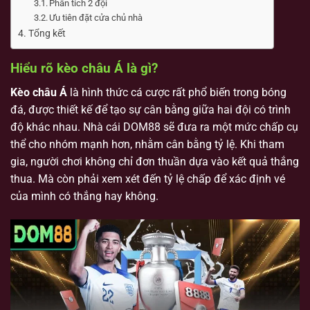
Phân tích 2 đội
Ưu tiên đặt cửa chủ nhà
Tổng kết
Hiểu rõ kèo châu Á là gì?
Kèo châu Á
là hình thức cá cược rất phổ biến trong bóng
đá, được thiết kế để tạo sự cân bằng giữa hai đội có trình
độ khác nhau. Nhà cái DOM88 sẽ đưa ra một mức chấp cụ
thể cho nhóm mạnh hơn, nhằm cân bằng tỷ lệ. Khi tham
gia, người chơi không chỉ đơn thuần dựa vào kết quả thắng
thua. Mà còn phải xem xét đến tỷ lệ chấp để xác định vé
của mình có thắng hay không.