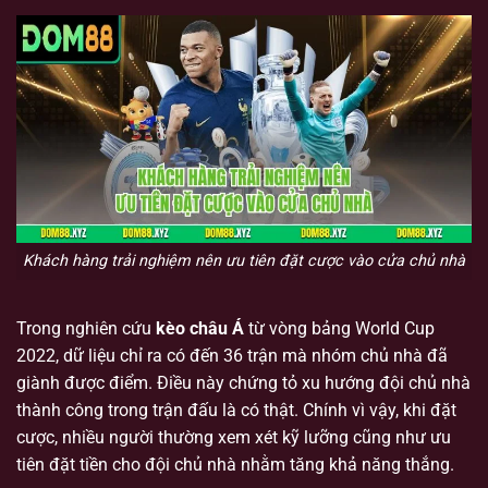
Khách hàng trải nghiệm nên ưu tiên đặt cược vào cửa chủ nhà
Trong nghiên cứu
kèo châu Á
từ vòng bảng World Cup
2022, dữ liệu chỉ ra có đến 36 trận mà nhóm chủ nhà đã
giành được điểm. Điều này chứng tỏ xu hướng đội chủ nhà
thành công trong trận đấu là có thật. Chính vì vậy, khi đặt
cược, nhiều người thường xem xét kỹ lưỡng cũng như ưu
tiên đặt tiền cho đội chủ nhà nhằm tăng khả năng thắng.