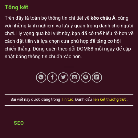
Tổng kết
Trên đây là toàn bộ thông tin chi tiết về
kèo châu Á
, cùng
với những kinh nghiệm và lưu ý quan trọng dành cho người
chơi. Hy vọng qua bài viết này, bạn đã có thể hiểu rõ hơn về
cách đặt tiền và lựa chọn cửa phù hợp để tăng cơ hội
chiến thắng. Đừng quên theo dõi DOM88 mỗi ngày để cập
nhật bảng thông tin chuẩn xác hơn.
Bài viết này được đăng trong
Tin tức
. Đánh dấu
liên kết thường trực
.
SEO