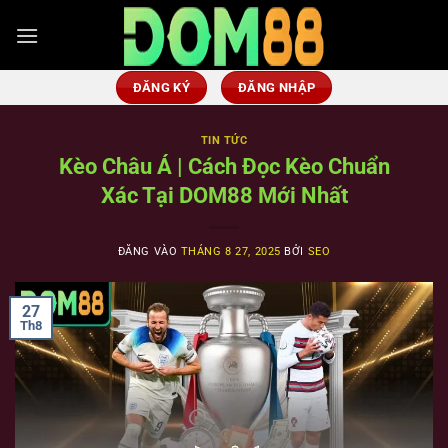
Bỏ
qua
nội
dung
ĐĂNG KÝ
ĐĂNG NHẬP
TIN TỨC
Kèo Châu Á | Cách Đọc Kèo Chuẩn
Xác Tại DOM88 Mới Nhất
ĐĂNG VÀO
THÁNG 8 27, 2025
BỞI
SEO
27
Th8