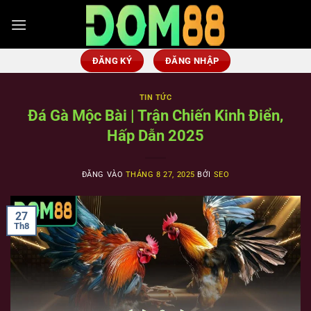
Bỏ
qua
nội
dung
ĐĂNG KÝ
ĐĂNG NHẬP
TIN TỨC
Đá Gà Mộc Bài | Trận Chiến Kinh Điển,
Hấp Dẫn 2025
ĐĂNG VÀO
THÁNG 8 27, 2025
BỞI
SEO
27
Th8