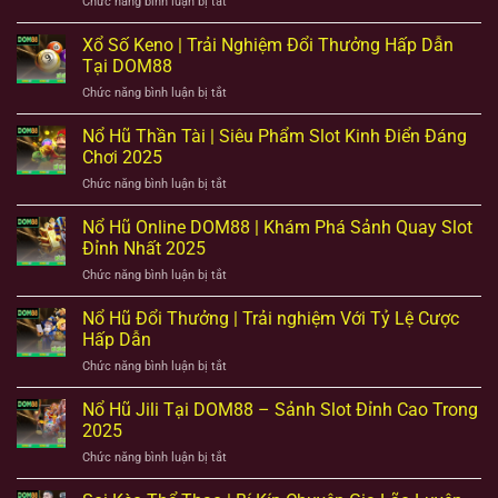
Chức năng bình luận bị tắt
ở
Lý
Tường
Bao
Giải
Tận
Lô
Xổ Số Keno | Trải Nghiệm Đổi Thưởng Hấp Dẫn
Cách
Cho
Là
Chọn
Tại DOM88
Người
Gì?
Số
Mới
Chức năng bình luận bị tắt
ở
Lý
Chính
Xổ
Giải
Xác
Số
Nổ Hũ Thần Tài | Siêu Phẩm Slot Kinh Điển Đáng
Cách
Từ
Keno
Chơi
Chơi 2025
Chuyên
|
Chuẩn
Gia
Chức năng bình luận bị tắt
ở
Trải
Nhất
Nổ
Nghiệm
Cho
Hũ
Nổ Hũ Online DOM88 | Khám Phá Sảnh Quay Slot
Đổi
Người
Thần
Thưởng
Đỉnh Nhất 2025
Mới
Tài
Hấp
Chức năng bình luận bị tắt
ở
|
Dẫn
Nổ
Siêu
Tại
Hũ
Nổ Hũ Đổi Thưởng | Trải nghiệm Với Tỷ Lệ Cược
Phẩm
DOM88
Online
Slot
Hấp Dẫn
DOM88
Kinh
Chức năng bình luận bị tắt
ở
|
Điển
Nổ
Khám
Đáng
Hũ
Nổ Hũ Jili Tại DOM88 – Sảnh Slot Đỉnh Cao Trong
Phá
Chơi
Đổi
Sảnh
2025
2025
Thưởng
Quay
Chức năng bình luận bị tắt
ở
|
Slot
Nổ
Trải
Đỉnh
Hũ