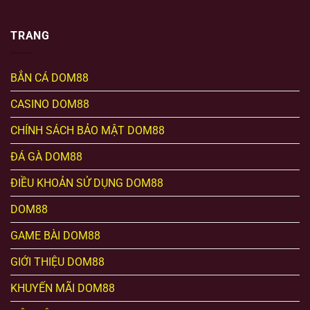
TRANG
BẮN CÁ DOM88
CASINO DOM88
CHÍNH SÁCH BẢO MẬT DOM88
ĐÁ GÀ DOM88
ĐIỀU KHOẢN SỬ DỤNG DOM88
DOM88
GAME BÀI DOM88
GIỚI THIỆU DOM88
KHUYẾN MÃI DOM88