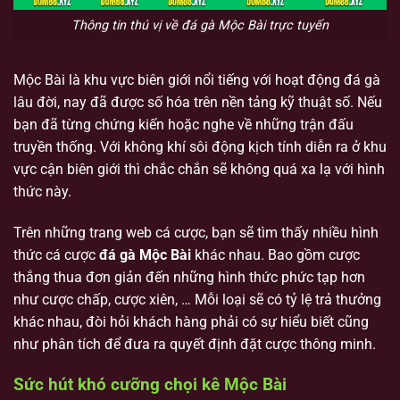
Thông tin thú vị về đá gà Mộc Bài trực tuyến
Mộc Bài là khu vực biên giới nổi tiếng với hoạt động đá gà
lâu đời, nay đã được số hóa trên nền tảng kỹ thuật số. Nếu
bạn đã từng chứng kiến hoặc nghe về những trận đấu
truyền thống. Với không khí sôi động kịch tính diễn ra ở khu
vực cận biên giới thì chắc chắn sẽ không quá xa lạ với hình
thức này.
Trên những trang web cá cược, bạn sẽ tìm thấy nhiều hình
thức cá cược
đá gà Mộc Bài
khác nhau. Bao gồm cược
thắng thua đơn giản đến những hình thức phức tạp hơn
như cược chấp, cược xiên, … Mỗi loại sẽ có tỷ lệ trả thưởng
khác nhau, đòi hỏi khách hàng phải có sự hiểu biết cũng
như phân tích để đưa ra quyết định đặt cược thông minh.
Sức hút khó cưỡng chọi kê Mộc Bài