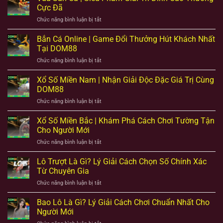
Thần
Săn
Cực Đã
Tài
Ngư
Chức năng bình luận bị tắt
ở
|
Online
Vua
Chinh
Kinh
Săn
Bắn Cá Online | Game Đổi Thưởng Hút Khách Nhất
Phục
Điển
Cá
Siêu
Tại DOM88
DOM88
|
Phẩm
Chức năng bình luận bị tắt
ở
Siêu
Giải
Bắn
Phẩm
Trí
Cá
Xổ Số Miền Nam | Nhận Giải Độc Đặc Giá Trị Cùng
Giải
Top
Online
Trí
DOM88
Đầu
|
Đỉnh
DOM88
Chức năng bình luận bị tắt
ở
Game
Cao
Xổ
Đổi
Thưởng
Số
Xổ Số Miền Bắc | Khám Phá Cách Chơi Tường Tận
Thưởng
Cực
Miền
Hút
Cho Người Mới
Đã
Nam
Khách
Chức năng bình luận bị tắt
ở
|
Nhất
Xổ
Nhận
Tại
Số
Lô Trượt Là Gì? Lý Giải Cách Chọn Số Chính Xác
Giải
DOM88
Miền
Độc
Từ Chuyên Gia
Bắc
Đặc
Chức năng bình luận bị tắt
ở
|
Giá
Lô
Khám
Trị
Trượt
Bao Lô Là Gì? Lý Giải Cách Chơi Chuẩn Nhất Cho
Phá
Cùng
Là
Cách
Người Mới
DOM88
Gì?
Chơi