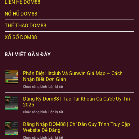
LIÊN HỆ DOM88
NỔ HŨ DOM88
THỂ THAO DOM88
XỔ SỐ DOM88
BÀI VIẾT GẦN ĐÂY
Phân Biệt Hitclub Và Sunwin Giả Mạo – Cách
Nhận Biết Đơn Giản
Chức năng bình luận bị tắt
ở
Phân
Biệt
Đăng Ký Dom88 | Tạo Tài Khoản Cá Cược Uy Tín
Hitclub
2025
Và
Chức năng bình luận bị tắt
ở
Sunwin
Đăng
Giả
Ký
Đăng Nhập DOM88 | Chỉ Dẫn Quy Trình Truy Cập
Mạo
Dom88
–
Website Dễ Dàng
|
Cách
Chức năng bình luận bị tắt
ở
Tạo