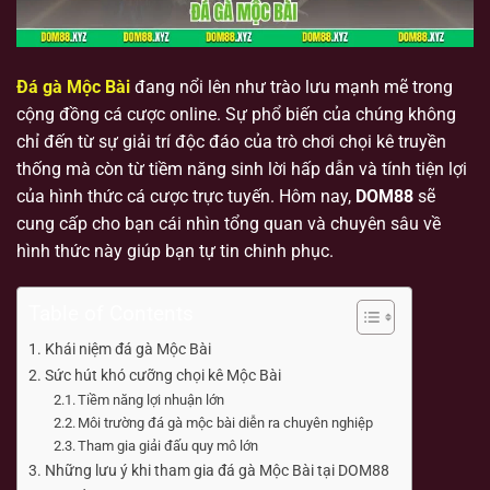
Đá gà Mộc Bài
đang nổi lên như trào lưu mạnh mẽ trong
cộng đồng cá cược online. Sự phổ biến của chúng không
chỉ đến từ sự giải trí độc đáo của trò chơi chọi kê truyền
thống mà còn từ tiềm năng sinh lời hấp dẫn và tính tiện lợi
của hình thức cá cược trực tuyến. Hôm nay,
DOM88
sẽ
cung cấp cho bạn cái nhìn tổng quan và chuyên sâu về
hình thức này giúp bạn tự tin chinh phục.
Table of Contents
Khái niệm đá gà Mộc Bài
Sức hút khó cưỡng chọi kê Mộc Bài
Tiềm năng lợi nhuận lớn
Môi trường đá gà mộc bài diễn ra chuyên nghiệp
Tham gia giải đấu quy mô lớn
Những lưu ý khi tham gia đá gà Mộc Bài tại DOM88